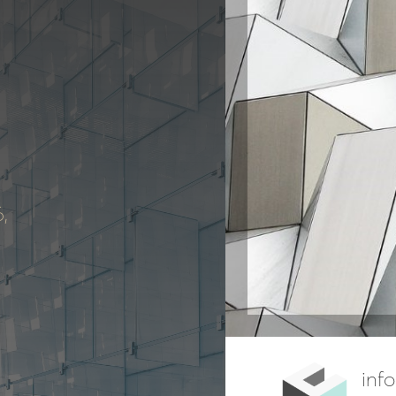
,
inf